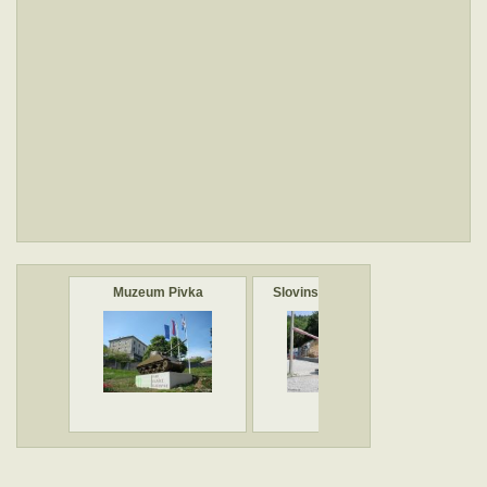
Muzeum Pivka
Slovinský růžový tank
Pamá