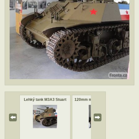
3 Stuart
Lehký tank M3A3 Stuart
120mm minomet md.1942
Stř