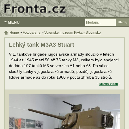
≡ MENU
Home
>
Fotogalerie
>
Vojenské muzeum Pivka - Slovinsko
Lehký tank M3A3 Stuart
V 1. tankové brigádě jugoslávské armády sloužilo v letech
1944 až 1945 mezi 56 až 75 tanky M3, celkem bylo spojenci
dodáno 107 tanků M3 ve verzích A1 nebo A3. Po válce
sloužily tanky v jugoslávské armádě, později jugoslávské
lidové armádě až do roku 1960 v počtu zhruba 35 strojů.
-
Martin Vlach
-