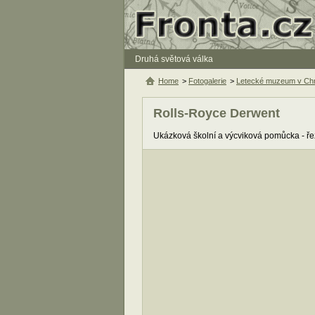
Druhá světová válka
Home
>
Fotogalerie
>
Letecké muzeum v Chr
Rolls-Royce Derwent
Ukázková školní a výcviková pomůcka - ře