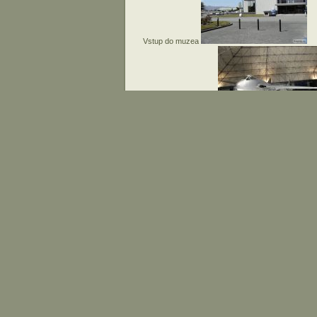
Vstup do muzea
De Havilland Vampire
De Havilland Vampire
Vampire - šachta podvozku