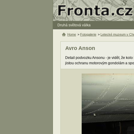
Druhá světová válka
Home
>
Fotogalerie
>
Letecké muzeum v Chr
Avro Anson
Detail podvozku Ansonu - je vidět, že kolo
jistou ochranu motorovým gondolám a spod