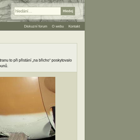
Diskuzní forum
O webu
Kontakt
anu to při přistání „na břicho“ poskytovalo
ounů.