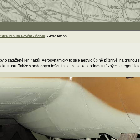
istchurchi na Novém Zélandu
> Avro Anson
 bylo zatažené jen napůl. Aerodynamicky to sice nebylo úplně příznivé, na druhou str
ku trupu. Takže s podobným řešením se lze setkat dodnes u různých kategorií let