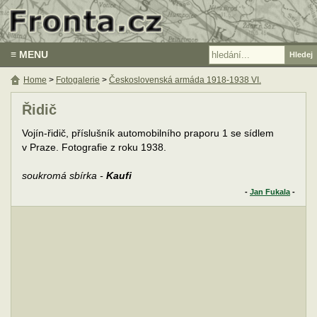
≡ MENU
Home
>
Fotogalerie
>
Československá armáda 1918-1938 VI.
Řidič
Vojín-řidič, příslušník automobilního praporu 1 se sídlem
v Praze. Fotografie z roku 1938.
soukromá sbírka -
Kaufi
-
Jan Fukala
-