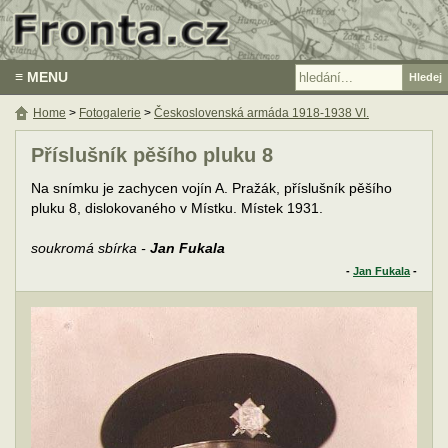
≡ MENU
Home
>
Fotogalerie
>
Československá armáda 1918-1938 VI.
Příslušník pěšího pluku 8
Na snímku je zachycen vojín A. Pražák, příslušník pěšího
pluku 8, dislokovaného v Místku. Místek 1931.
soukromá sbírka -
Jan Fukala
-
Jan Fukala
-