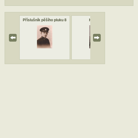
o pluku 1
Příslušník pěšího pluku 8
Hraničář