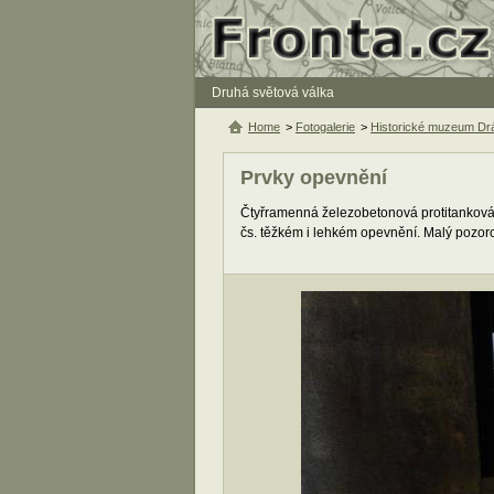
Druhá světová válka
Home
>
Fotogalerie
>
Historické muzeum D
Prvky opevnění
Čtyřramenná železobetonová protitanková p
čs. těžkém i lehkém opevnění. Malý pozor