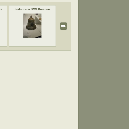
ra
Lodní zvon SMS Dresden
7,5cm lehké pěchotní dělo vz.
7,5cm lehké pě
18