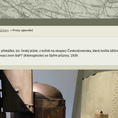
rážďany
> Prvky opevnění
řekážka, tzv. český ježek, z kořisti na okupaci Československa, která tvořila běž
ovací zvon 9aP7 (
Kleinsglocke
) se čtyřmi průzory, 1939.