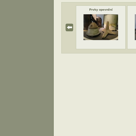
světlomet vz.
Prvky opevnění
Prvky opevnění