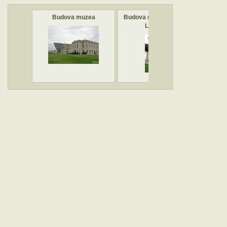
Budova muzea
Budova muzea s tankem
Min
Leopard 1