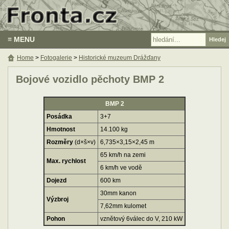
≡ MENU
Home
>
Fotogalerie
>
Historické muzeum Drážďany
Bojové vozidlo pěchoty BMP 2
BMP 2
Posádka
3+7
Hmotnost
14.100 kg
Rozměry
(d×š×v)
6,735×3,15×2,45 m
65 km/h na zemi
Max. rychlost
6 km/h ve vodě
Dojezd
600 km
30mm kanon
Výzbroj
7,62mm kulomet
Pohon
vznětový 6válec do V, 210 kW