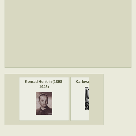
Konrad Henlein (1898-
Karlovarský sjezd SdP
L
1945)