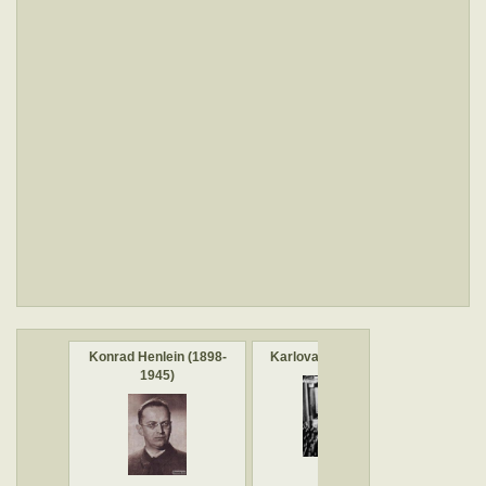
Konrad Henlein (1898-
Karlovarský sjezd SdP
L
1945)