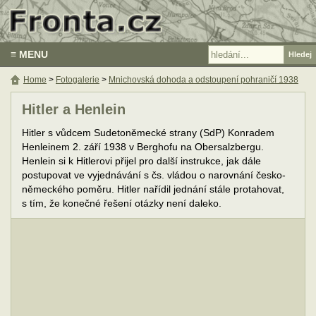
≡ MENU
Home
>
Fotogalerie
>
Mnichovská dohoda a odstoupení pohraničí 1938
Hitler a Henlein
Hitler s vůdcem Sudetoněmecké strany (SdP) Konradem
Henleinem 2. září 1938 v Berghofu na Obersalzbergu.
Henlein si k Hitlerovi přijel pro další instrukce, jak dále
postupovat ve vyjednávání s čs. vládou o narovnání česko-
německého poměru. Hitler nařídil jednání stále protahovat,
s tím, že konečné řešení otázky není daleko.