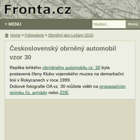
≡ MENU
Home
>
Fotogalerie
>
Obrněný den Lešany 2010
Československý obrněný automobil
vzor 30
Replika lehkého
obrněného automobilu vz. 30
byla
postavená členy Klubu vojenského muzea na demarkační
linii v Rokycanech v roce 1999.
Dobové fotografie OA vz. 30 můžete vidět na
propagačním
snímku čs. armády
nebo
ZDE
.