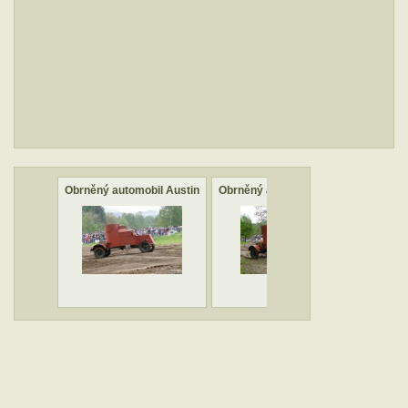
Obrněný automobil Austin
Obrněný automobil Austin
Obrněn