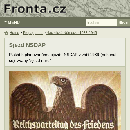
≡ MENU
Home
>
Propaganda
>
Nacistické Německo 1933-1945
Sjezd NSDAP
Plakát k plánovanému sjezdu NSDAP v září 1939 (nekonal
se), zvaný "sjezd míru"