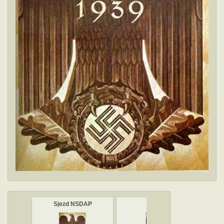
hsbahn
Sjezd NSDAP
NSKOV
Le