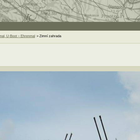
mal, U-Boot – Ehrenmal
> Zimní zahrada