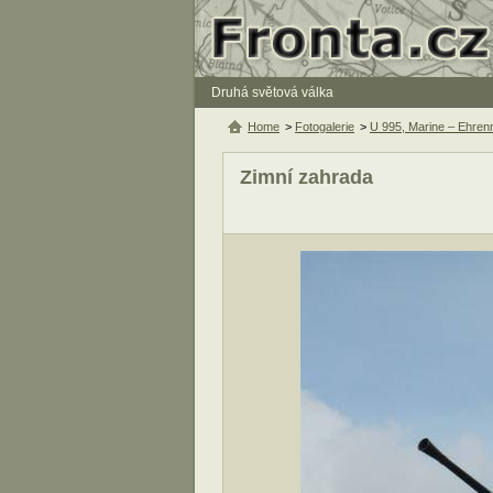
Druhá světová válka
Home
>
Fotogalerie
>
U 995, Marine – Ehren
Zimní zahrada