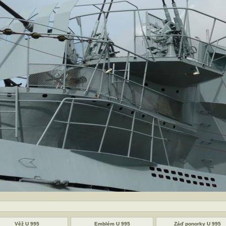
Věž U 995
Emblém U 995
Záď ponorky U 995