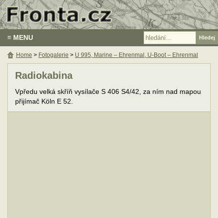
≡ MENU
Home
>
Fotogalerie
>
U 995, Marine – Ehrenmal, U-Boot – Ehrenmal
Radiokabina
Vpředu velká skříň vysílače S 406 S4/42, za ním nad mapou
přijímač Köln E 52.