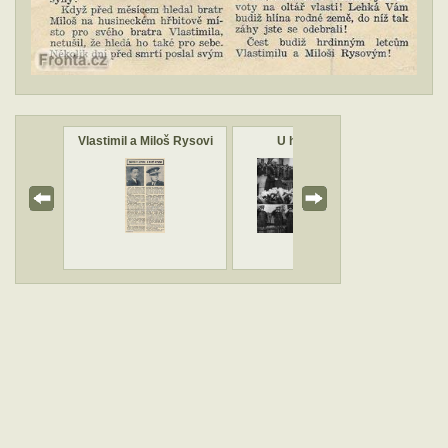
s
Vlastimil a Miloš Rysovi
U hrobu TGM
Časop