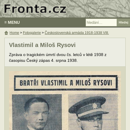
≡ MENU
Home
>
Fotogalerie
>
Československá armáda 1918-1938 VIII.
Vlastimil a Miloš Rysovi
Zpráva o tragickém úmrtí dvou čs. letců v létě 1938 z
časopisu Český zápas 4. srpna 1938.