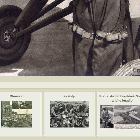
Olomouc
Závody
Král vzduchu František N
a jeho letadlo