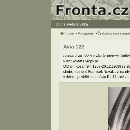
Druhá světová válka
Home
>
Fotogalerie
>
Československá armád
Avia 122
Letoun Avia 122 s továrním pilotem Oldři
v letu kolem Evropy aj.
Oldřich Košař (9.4.1908-20.12.1938) se sta
stroje, nicméně František Novák byl na ol
v detailu je vidět motor Avia Rk-17, což 