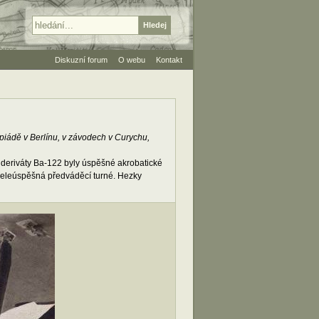
Diskuzní forum
O webu
Kontakt
iádě v Berlínu, v závodech v Curychu,
jí deriváty Ba-122 byly úspěšné akrobatické
d veleúspěšná předváděcí turné. Hezky