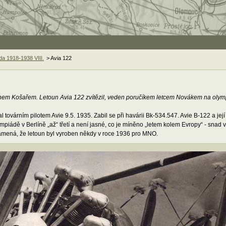
a 1918-1938 VIII.
> Avia 122
chem Košařem. Letoun Avia 122 zvítězil, veden poručíkem letcem Novákem na olymp
l továrním pilotem Avie 9.5. 1935. Zabil se při havárii Bk-534.547. Avie B-122 a je
ympiádě v Berlíně „až“ třetí a není jasné, co je míněno „letem kolem Evropy“ - sna
znamená, že letoun byl vyroben někdy v roce 1936 pro MNO.