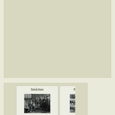
Smíchov
Přehlídka
Ho