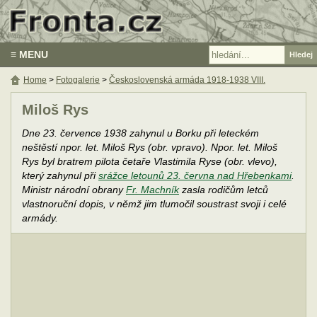
≡ MENU
Home
>
Fotogalerie
>
Československá armáda 1918-1938 VIII.
Miloš Rys
Dne 23. července 1938 zahynul u Borku při leteckém
neštěstí npor. let. Miloš Rys (obr. vpravo). Npor. let. Miloš
Rys byl bratrem pilota četaře Vlastimila Ryse (obr. vlevo),
který zahynul při
srážce letounů 23. června nad Hřebenkami
.
Ministr národní obrany
Fr. Machník
zasla rodičům letců
vlastnoruční dopis, v němž jim tlumočil soustrast svoji i celé
armády.