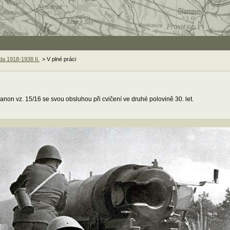
a 1918-1938 II.
> V plné práci
kanon vz. 15/16 se svou obsluhou při cvičení ve druhé polovině 30. let.