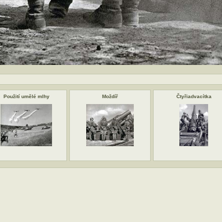
Použití umělé mlhy
Moždíř
Čtyřiadvacítka