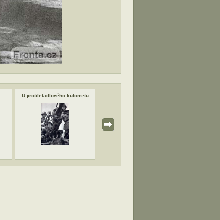
U protiletadlového kulometu
Detail moždíře
Podpora 