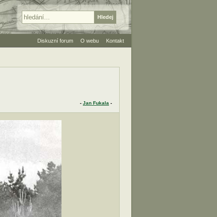
Diskuzní forum
O webu
Kontakt
-
Jan Fukala
-