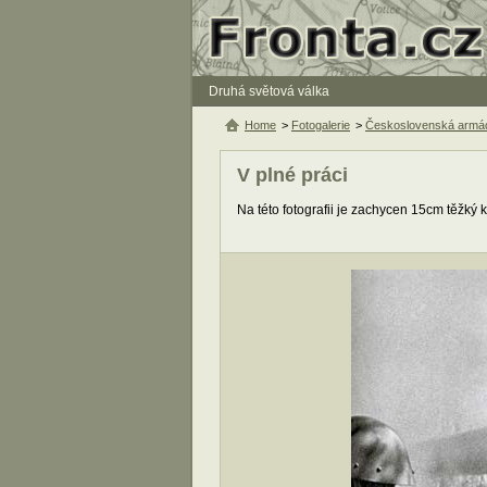
Druhá světová válka
Home
>
Fotogalerie
>
Československá armád
V plné práci
Na této fotografii je zachycen 15cm těžký 