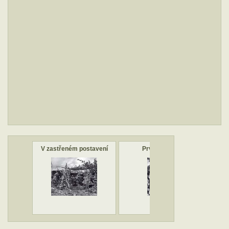
V zastřeném postavení
První pomoc
K