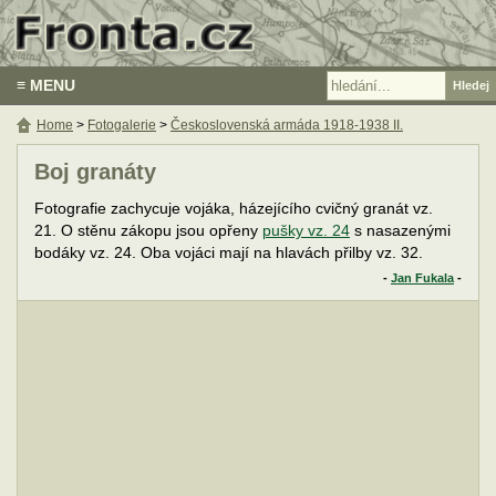
≡ MENU
Home
>
Fotogalerie
>
Československá armáda 1918-1938 II.
Boj granáty
Fotografie zachycuje vojáka, házejícího cvičný granát vz.
21. O stěnu zákopu jsou opřeny
pušky vz. 24
s nasazenými
bodáky vz. 24. Oba vojáci mají na hlavách přilby vz. 32.
-
Jan Fukala
-