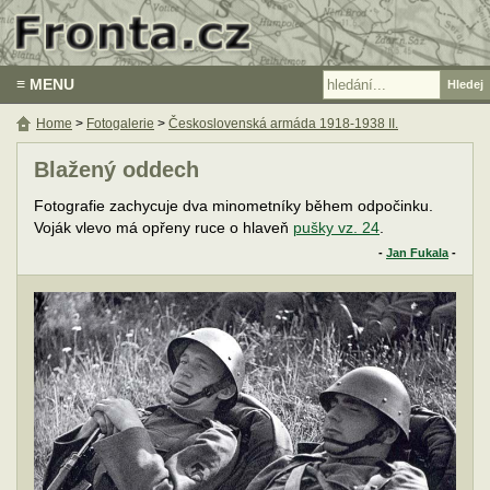
≡ MENU
Home
>
Fotogalerie
>
Československá armáda 1918-1938 II.
Blažený oddech
Fotografie zachycuje dva minometníky během odpočinku.
Voják vlevo má opřeny ruce o hlaveň
pušky vz. 24
.
-
Jan Fukala
-