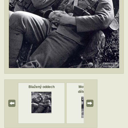
išla
Blažený oddech
Motorisované
dělostřelectvo