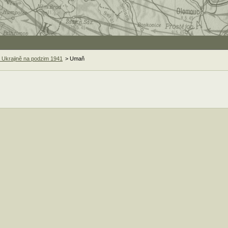
 Ukrajině na podzim 1941
> Umaň