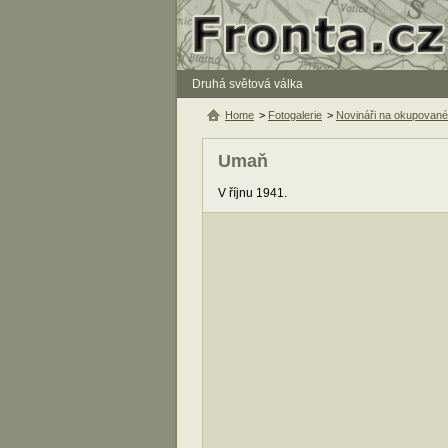
Druhá světová válka
Home
>
Fotogalerie
>
Novináři na okupované
Umaň
V říjnu 1941.