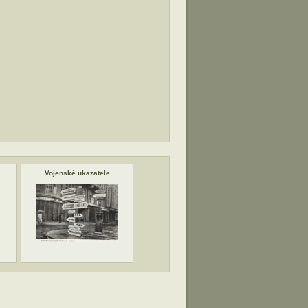
Vojenské ukazatele
Lvov
Zap