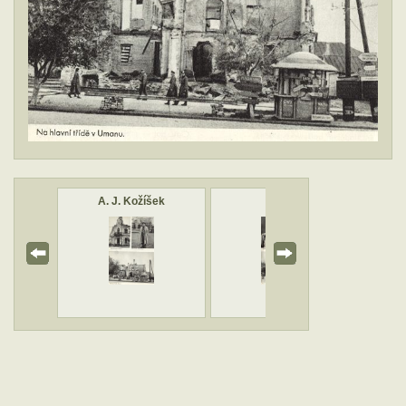
A. J. Kožíšek
Umaň