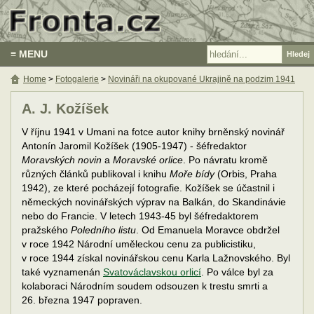
≡ MENU
Home
>
Fotogalerie
>
Novináři na okupované Ukrajině na podzim 1941
A. J. Kožíšek
V říjnu 1941 v Umani na fotce autor knihy brněnský novinář
Antonín Jaromil Kožíšek (1905-1947) - šéfredaktor
Moravských novin
a
Moravské orlice
. Po návratu kromě
různých článků publikoval i knihu
Moře bídy
(Orbis, Praha
1942), ze které pocházejí fotografie. Kožíšek se účastnil i
německých novinářských výprav na Balkán, do Skandinávie
nebo do Francie. V letech 1943-45 byl šéfredaktorem
pražského
Poledního listu
. Od Emanuela Moravce obdržel
v roce 1942 Národní uměleckou cenu za publicistiku,
v roce 1944 získal novinářskou cenu Karla Lažnovského. Byl
také vyznamenán
Svatováclavskou orlicí
. Po válce byl za
kolaboraci Národním soudem odsouzen k trestu smrti a
26. března 1947 popraven.