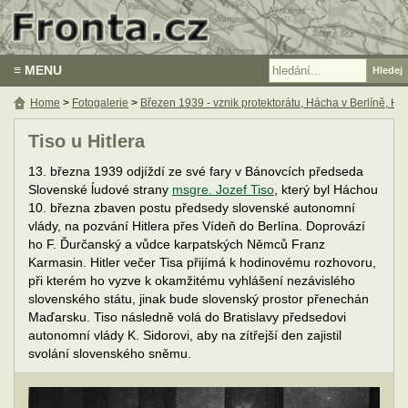
≡ MENU
Home
>
Fotogalerie
>
Březen 1939 - vznik protektorátu, Hácha v Berlíně, Hit
Tiso u Hitlera
13. března 1939 odjíždí ze své fary v Bánovcích předseda
Slovenské ĺudové strany
msgre. Jozef Tiso
, který byl Háchou
10. března zbaven postu předsedy slovenské autonomní
vlády, na pozvání Hitlera přes Vídeň do Berlína. Doprovází
ho F. Ďurčanský a vůdce karpatských Němců Franz
Karmasin. Hitler večer Tisa přijímá k hodinovému rozhovoru,
při kterém ho vyzve k okamžitému vyhlášení nezávislého
slovenského státu, jinak bude slovenský prostor přenechán
Maďarsku. Tiso následně volá do Bratislavy předsedovi
autonomní vlády K. Sidorovi, aby na zítřejší den zajistil
svolání slovenského sněmu.