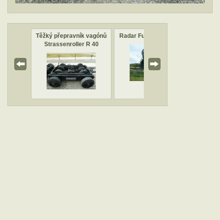
k vagónů
Těžký přepravník vagónů
Radar FuSE 65 Würzburg
Velite
r R 40
Strassenroller R 40