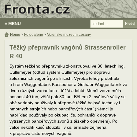
≡ MENU
Home
>
Fotogalerie
>
Vojenské muzeum Lešany
Těžký přepravník vagónů Strassenroller
R 40
Systém těžkého přepravníku zkonstruoval ve 30. letech ing.
Cullemeyer (odtud systém Cullemeyer) pro dopravu
železničních vagónů po silnicích. Výroba tehdy probíhala
u firem Waggonfabrik Kassboher a Gothaer Waggonfabrik ve
dvou různých variantách - těžší a lehčí. Menší verze měla
nosnost 40 tun, větší pak 80 tun. Během 2. světové války se
obě varianty používaly k přepravě těžké bojové techniky i
hmotných strojních nebo pancéřových částí (Němci je
například používaly po okupaci čs. pohraničí k dopravě
vytržených pancéřových zvonů z těžkého opevnění). Po
válce několik kusů sloužilo i v čs. armádě zejména
k přepravě cisternových vagónů.