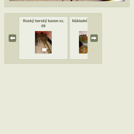
 světové
Ruský horský kanon vz.
Nákladní automobil Praga
Kulom
09
L