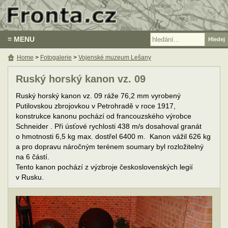
≡ MENU
Home
>
Fotogalerie
>
Vojenské muzeum Lešany
Ruský horský kanon vz. 09
Ruský horský kanon vz. 09 ráže 76,2 mm vyrobený
Putilovskou zbrojovkou v Petrohradě v roce 1917,
konstrukce kanonu pochází od francouzského výrobce
Schneider . Při úsťové rychlosti 438 m/s dosahoval granát
o hmotnosti 6,5 kg max. dostřel 6400 m. Kanon vážil 626 kg
a pro dopravu náročným terénem soumary byl rozložitelný
na 6 částí.
Tento kanon pochází z výzbroje československých legií
v Rusku.