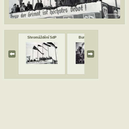
in
Shromáždění SdP
Bundesjugend