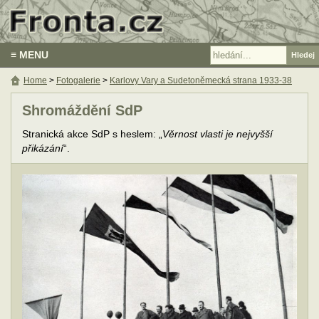
≡ MENU
Home
>
Fotogalerie
>
Karlovy Vary a Sudetoněmecká strana 1933-38
Shromáždění SdP
Stranická akce SdP s heslem: „
Věrnost vlasti je nejvyšší
přikázání
“.