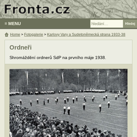
≡ MENU
Home
>
Fotogalerie
>
Karlovy Vary a Sudetoněmecká strana 1933-38
Ordneři
Shromáždění ordnerů SdP na prvního máje 1938.