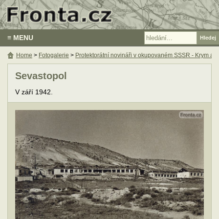
≡ MENU
Home
>
Fotogalerie
>
Protektorátní novináři v okupovaném SSSR - Krym a
Sevastopol
V září 1942.