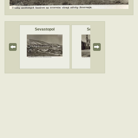
ol
Sevastopol
Sevastopol