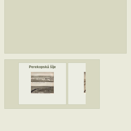
Perekopská šíje
Krym