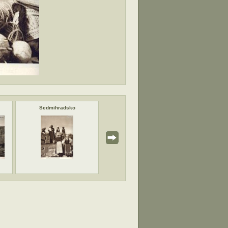
Sedmihradsko
Rumunsko
Rum