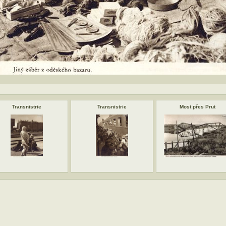
Transnistrie
Transnistrie
Most přes Prut