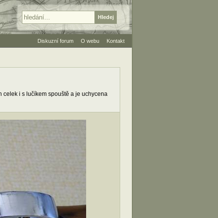
Diskuzní forum
O webu
Kontakt
n celek i s lučíkem spouště a je uchycena