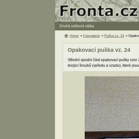
Druhá světová válka
Home
>
Fotogalerie
>
Puška vz. 24
> Opakov
Opakovací puška vz. 24
Střední spodní část opakovací pušky vzor 
dvojicí šroubů (vpředu a vzadu), které jso