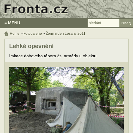
≡ MENU
Home
>
Fotogalerie
>
Ženijní den Lešany 2011
Lehké opevnění
Imitace dobového tábora čs. armády u objektu.