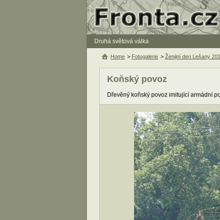
Druhá světová válka
Home
>
Fotogalerie
>
Ženijní den Lešany 20
Koňský povoz
Dřevěný koňský povoz imitující armádní po