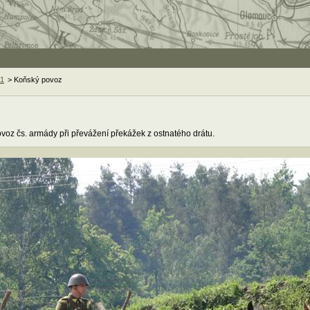
11
> Koňský povoz
voz čs. armády při převážení překážek z ostnatého drátu.