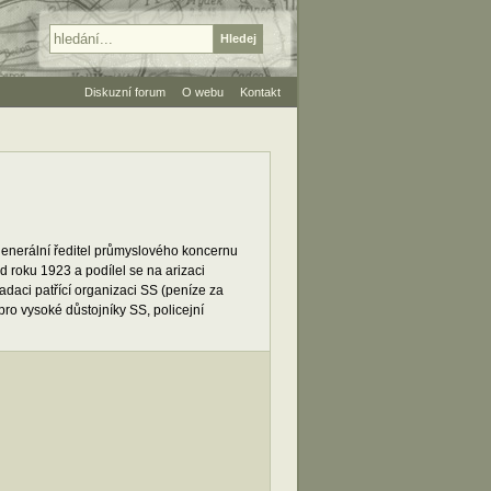
Diskuzní forum
O webu
Kontakt
 generální ředitel průmyslového koncernu
 roku 1923 a podílel se na arizaci
daci patřící organizaci SS (peníze za
pro vysoké důstojníky SS, policejní