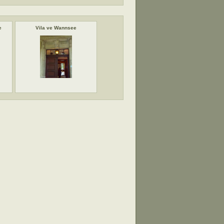
e
Vila ve Wannsee
Vila ve Wannsee
Židé v