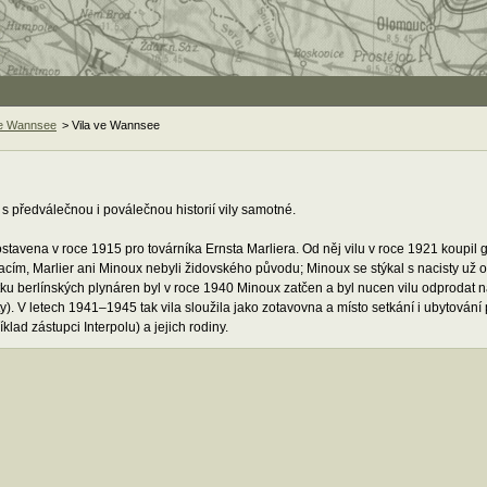
e Wannsee
> Vila ve Wannsee
 s předválečnou i poválečnou historií vily samotné.
ostavena v roce 1915 pro továrníka Ernsta Marliera. Od něj vilu v roce 1921 koupil
cím, Marlier ani Minoux nebyli židovského původu; Minoux se stýkal s nacisty už od
u berlínských plynáren byl v roce 1940 Minoux zatčen a byl nucen vilu odprodat na
). V letech 1941–1945 tak vila sloužila jako zotavovna a místo setkání i ubytování 
klad zástupci Interpolu) a jejich rodiny.