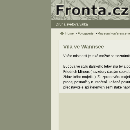
Druhá světová válka
Home
>
Fotogalerie
>
Muzeum konference v
Vila ve Wannsee
V této místnosti je také možné se seznámit
Budova ve stylu italského letoviska byla p
Friedrich Minoux (navzdory častým spekula
židovského majetku). Za zpronevěru majetk
prodej posloužily k umoření uložené pokuty
představitele spřátelených zemí (také napří