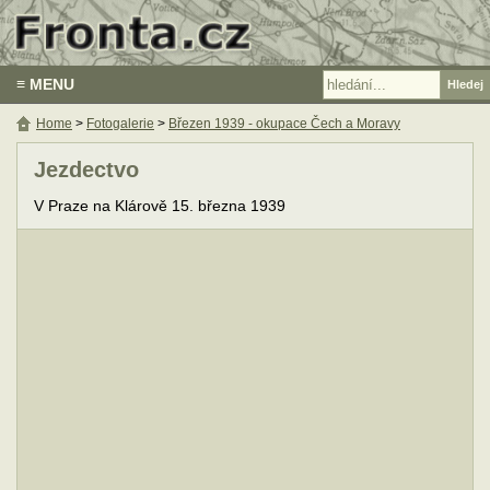
≡ MENU
Home
>
Fotogalerie
>
Březen 1939 - okupace Čech a Moravy
Jezdectvo
V Praze na Klárově 15. března 1939