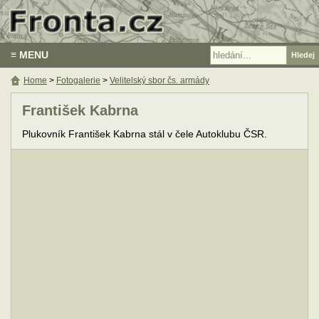
≡ MENU
Home
>
Fotogalerie
>
Velitelský sbor čs. armády
František Kabrna
Plukovník František Kabrna stál v čele Autoklubu ČSR.