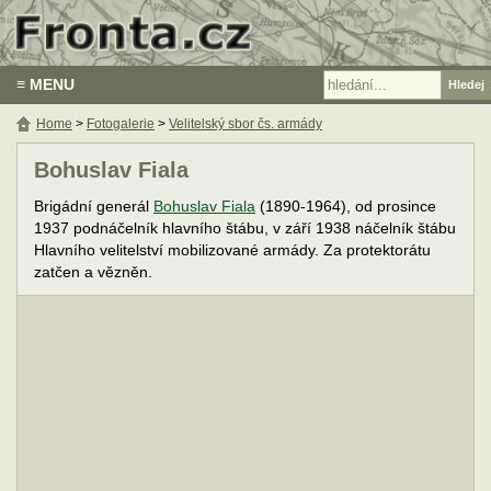
≡ MENU
Home
>
Fotogalerie
>
Velitelský sbor čs. armády
Bohuslav Fiala
Brigádní generál
Bohuslav Fiala
(1890-1964), od prosince
1937 podnáčelník hlavního štábu, v září 1938 náčelník štábu
Hlavního velitelství mobilizované armády. Za protektorátu
zatčen a vězněn.