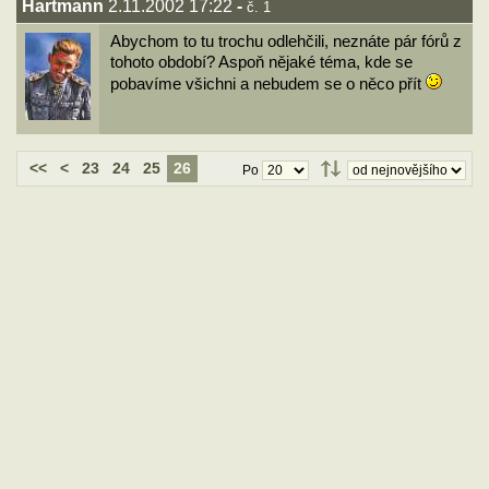
Hartmann
2.11.2002 17:22
-
č. 1
Abychom to tu trochu odlehčili, neznáte pár fórů z
tohoto období? Aspoň nějaké téma, kde se
pobavíme všichni a nebudem se o něco přít
<<
<
23
24
25
26
Po