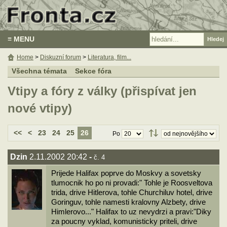
≡ MENU
Home
>
Diskuzní forum
>
Literatura, film...
Všechna témata
Sekce fóra
Vtipy a fóry z války (přispívat jen
nové vtipy)
<<
<
23
24
25
26
Po
Dzin
2.11.2002 20:42
-
č. 4
Prijede Halifax poprve do Moskvy a sovetsky
tlumocnik ho po ni provadi:" Tohle je Roosveltova
trida, drive Hitlerova, tohle Churchiluv hotel, drive
Goringuv, tohle namesti kralovny Alzbety, drive
Himlerovo..." Halifax to uz nevydrzi a pravi:"Diky
za poucny vyklad, komunisticky priteli, drive