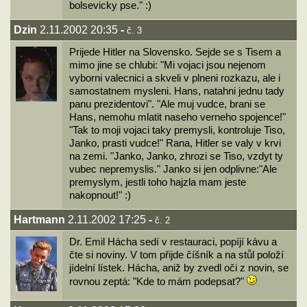
bolsevicky pse." :)
Dzin
2.11.2002 20:35
-
č. 3
Prijede Hitler na Slovensko. Sejde se s Tisem a
mimo jine se chlubi: "Mi vojaci jsou nejenom
vyborni valecnici a skveli v plneni rozkazu, ale i
samostatnem mysleni. Hans, natahni jednu tady
panu prezidentovi". "Ale muj vudce, brani se
Hans, nemohu mlatit naseho verneho spojence!"
"Tak to moji vojaci taky premysli, kontroluje Tiso,
Janko, prasti vudce!" Rana, Hitler se valy v krvi
na zemi. "Janko, Janko, zhrozi se Tiso, vzdyt ty
vubec nepremyslis." Janko si jen odplivne:"Ale
premyslym, jestli toho hajzla mam jeste
nakopnout!" :)
Hartmann
2.11.2002 17:25
-
č. 2
Dr. Emil Hácha sedí v restauraci, popíjí kávu a
čte si noviny. V tom přijde číšník a na stůl položí
jídelní lístek. Hácha, aniž by zvedl oči z novin, se
rovnou zeptá: "Kde to mám podepsat?"