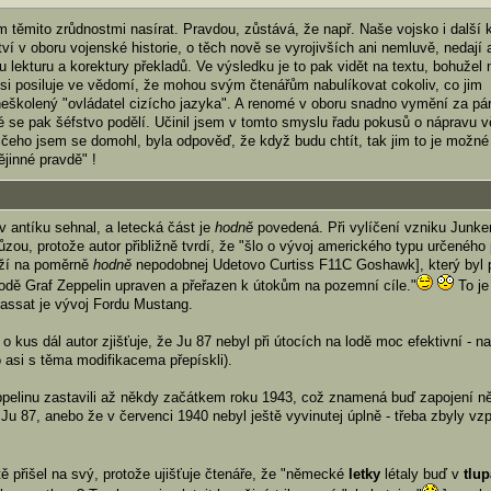
m těmito zrůdnostmi nasírat. Pravdou, zůstává, že např. Naše vojsko i další 
í v oboru vojenské historie, o těch nově se vyrojivších ani nemluvě, nedají 
lekturu a korektury překladů. Ve výsledku je to pak vidět na textu, bohužel n
ksi posiluje ve vědomí, že mohou svým čtenářům nabulíkovat cokoliv, co jim
neškolený "ovládatel cizícho jazyka". A renomé v oboru snadno vymění za pá
é se pak šéfstvo podělí. Učinil jsem v tomto smyslu řadu pokusů o nápravu vě
 čeho jsem se domohl, byla odpověď, že když budu chtít, tak jim to je možné
jinné pravdě" !
 v antíku sehnal, a letecká část je
hodně
povedená. Při vylíčení vzniku Junke
ůzou, protože autor přibližně tvrdí, že "šlo o vývoj amerického typu určeného 
ráží na poměrně
hodně
nepodobnej Udetovo Curtiss F11C Goshawk], který byl 
lodě Graf Zeppelin upraven a přeřazen k útokům na pozemní cíle."
To je
Passat je vývoj Fordu Mustang.
o kus dál autor zjišťuje, že Ju 87 nebyl při útocích na lodě moc efektivní - na
 asi s těma modifikacema přepískli).
ppelinu zastavili až někdy začátkem roku 1943, což znamená buď zapojení n
u 87, anebo že v červenci 1940 nebyl ještě vyvinutej úplně - třeba zbyly vz
itě přišel na svý, protože ujišťuje čtenáře, že "německé
letky
létaly buď v
tlu