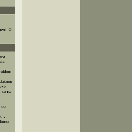
kové. O
ová
ala
Problém
zdušnou
tské
k se na
uhou
re v
 Němci