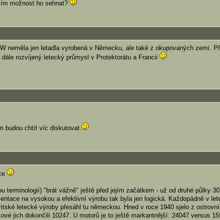
sím možnost ho sehnat?
 LW neměla jen letadla vyrobená v Německu, ale také z okupovaných zemí. P
 dále rozvíjený letecký průmysl v Protektorátu a Francii
m budou chtít víc diskutovat.
ece
u terminologií) "brát vážně" ještě před jejím začátkem - už od druhé půlky 30.
ientace na vysokou a efektivní výrobu tak byla jen logická. Každopádně v let
tské letecké výroby přesáhl tu německou. Hned v roce 1940 sjelo z ostrovn
ové jich dokončili 10247. U motorů je to ještě markantnější: 24047 versus 15