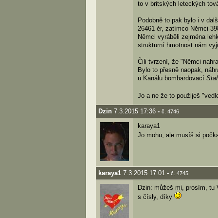
to v britských leteckých to
Podobně to pak bylo i v dalš
26461 ér, zatímco Němci 398
Němci vyráběli zejména lehké
strukturní hmotnost nám vyjd
Čili tvrzení, že "Němci nahr
Bylo to přesně naopak, náhra
u Kanálu bombardovací
Staf
Jo a ne že to použiješ "vedl
Dzin
7.3.2015 17:36
-
č. 4746
karaya1
Jo mohu, ale musíš si počka
karaya1
7.3.2015 17:01
-
č. 4745
Dzin: můžeš mi, prosím, tu
s čísly, díky