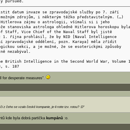
ly pursued.
istit datum invaze se zpravodajské služby po 7. září
 možným zdrojům, i některým těžko představitelným. (…)
 Hitlerova zájmu o astrologii, všímali si i jeho
ože stanoviska astrologa ohledně Hitlerova horoskopu byl
of Staff, Vice Chief of the Naval Staff byl jistě
ž 1. října prohlásil, že by NID [Naval Intelligence
ní zpravodajské oddělení, pozn. Karaya] měla zřídit
ogickou sekci, a je možné, že se esoterickými způsoby
žně nezabýval.
he British Intelligence in the Second World War, Volume 
8, s. 187
ll for desperate measures“.
:
i z čeho se vzalo české kompanie, je-li rotte tzv. rotou? :D
"
ntů kde byla dobrá partička
kumpánů
:o.