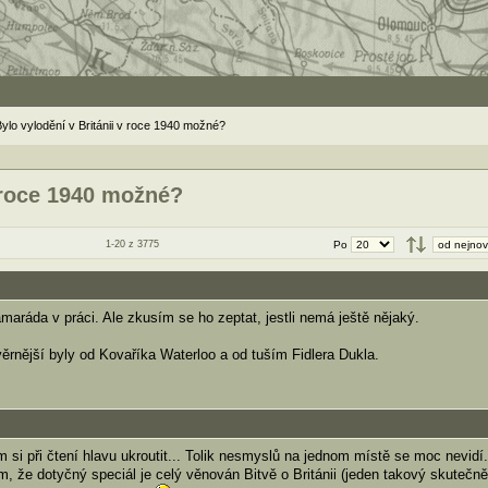
Bylo vylodění v Británii v roce 1940 možné?
v roce 1940 možné?
1-20 z 3775
Po
maráda v práci. Ale zkusím se ho zeptat, jestli nemá ještě nějaký.
věrnější byly od Kovaříka Waterloo a od tuším Fidlera Dukla.
m si při čtení hlavu ukroutit... Tolik nesmyslů na jednom místě se moc nevidí.
m, že dotyčný speciál je celý věnován Bitvě o Británii (jeden takový skutečně