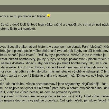
nechce se mi po obědě nic hledat
e už v době BoB Britové brali válku vážně a vyráběli víc stíhaček než nác
ystému Britů ani nemluvě.
evue Speciál o alternativní historii. A zase jsem se dopáli. Paní (slečna?) Nič
řeba jak opakuje podle mého překonané tvrzení, jak kdyby se dál bombardov
taktiku stihačů jako lovce" , RAF by byla poražena. Vždyť už jen v tomhle je
řestali chránit bombardéry, jak by ty byly schopni pokračovat v plnění misí? 
e neměla dostatek stihačů, aby dokázaly jak bránit bombardéry tak, jak si oni
at další akce. A to z toho důvodu, že nedokázali hned na počátku vybojovat v
ci sice mají větší ztráty, ale díky masivní letecké výrobě je nahrazují. O bri
ojem, že už v roce 41 Británie chrlila víc letadel, než Německo, ne? Nebo ja
ekce?
rbka, ale na druhou vůbec nezapracovává jeho argumenty. Nejdůležitější část,
m, že nejprve se vylodí 90000 mužů první vlny a potom dvojnásob silnou dr
 OKH, který ale vůbec neřeší, na čem se provede vylodění.
vu na pobřeží rozhodnou německé ponorné (a plovoucí) tanky. Opět vůbec nebe
eba nejprve dopravit a vysadit je u pobřeží. Což opět neřeší, jen slovy "ikdyž