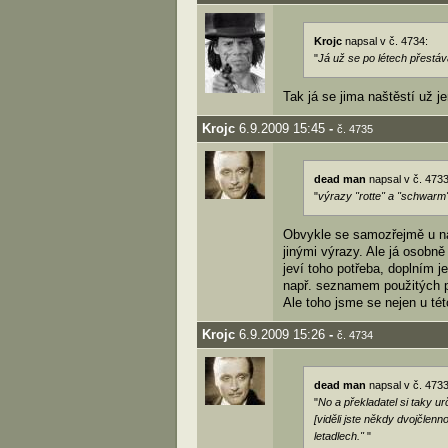
Krojc
napsal v č. 4734:
"
Já už se po létech přestáv
Tak já se jima naštěstí už j
Krojc
6.9.2009 15:45
-
č. 4735
dead man
napsal v č. 4733
"
výrazy "rotte" a "schwarm"
Obvykle se samozřejmě u ná
jinými výrazy. Ale já osob
jeví toho potřeba, doplním j
např. seznamem použitých 
Ale toho jsme se nejen u té
Krojc
6.9.2009 15:26
-
č. 4734
dead man
napsal v č. 4733
"
No a překladatel si taky ur
[viděli jste někdy dvojčlen
letadlech."
"