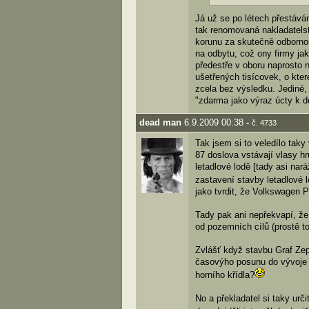
Já už se po létech přestává
tak renomovaná nakladatelstv
korunu za skutečně odbornou 
na odbytu, což ony firmy ja
předestře v oboru naprosto 
ušetřených tisícovek, o kter
zcela bez výsledku. Jediné,
"zdarma jako výraz úcty k dě
dead man
6.9.2009 00:38
-
č. 4733
Tak jsem si to veledílo taky
87 doslova vstávají vlasy hr
letadlové lodě [tady asi na
zastavení stavby letadlové 
jako tvrdit, že Volkswagen 
Tady pak ani nepřekvapí, že 
od pozemních cílů (prostě to
Zvlášť když stavbu Graf Ze
časovýho posunu do vývoje J
horního křídla?
No a překladatel si taky urč