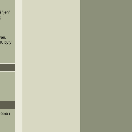
 "jen"
j.
van.
40 byly
étně i