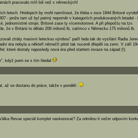
várnách pracovalo míň lidí než v německých!
ích letech. Hnidopich by mohl namítnout, že třeba v roce 1944 Britové vyrobili
07 - jenže tam už byl patrný nepoměr v kategoriích produkovaných letadel - t
, jednomístné stroje; Britové zase ty vícemotorové. A při přepočtu na tzv.
e, že v Británii to dělalo 208 milionů lb, zatímco v Německu 175 milionů lb.
azovali ztráty masivní leteckou výrobou" patří leda tak do vysílání Radia Jere
dní éra nebyla a někteří němečtí piloti tak nuceně dřepěli na zemi. V září 19
fel
, které dostaly naposledy nová éra před startem invaze na západ (!).
e", když jsem se s tím hledal
t, až se dostanu do práce, takže v pondělí.
 Válka Revue speciál komplet naskenovat? Za odměnu ti večer odpovím konkr