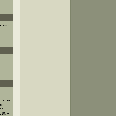
řičemž
 let se
ech
ích
510. A