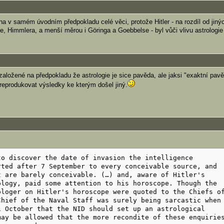
a v samém úvodním předpokladu celé věci, protože Hitler - na rozdíl od jiný
e, Himmlera, a menší měrou i Göringa a Goebbelse - byl vůči vlivu astrologie
aložené na předpokladu že astrologie je sice pavěda, ale jaksi "exaktní pavě
 reprodukovat výsledky ke kterým došel jiný.
to discover the date of invasion the intelligence
rted after 7 September to every conceivable source, and
t are barely conceivable. (…) and, aware of Hitler's
ology, paid some attention to his horoscope. Though the
ologer on Hitler's horoscope were quoted to the Chiefs o
Chief of the Naval Staff was surely being sarcastic when
1 October that the NID should set up an astrological
may be allowed that the more recondite of these enquirie