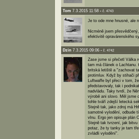
Tom
7.3.2015 11:58
-
č. 4743
Je to ode mne hnusné, ale 
Nicméně jsem přesvědčený, ž
efektivitě opravárenského s
Dzin
7.3.2015 09:06
-
č. 4742
Zase jsme si přečetl Válka r
tam má článek o Lachtanu. t
britská letiště a "zachovat 
protimluv. Když by stihači p
Luftwaffe byl přeci v tom, ž
představovaly, tak i podnik
nadvládu. Taky tvrdí, že Něm
výrobě ani slovo. Měl jsme d
tohle tváří zdejší letecká s
Stejně tak, jako zdroj má H
samotné vylodění, odbude tí
vlnu. Ergo jen opisuje plán
Stejně tak tvrzení, jak bit
potaz, že ty tanky je tam tř
zvládli vylodění".