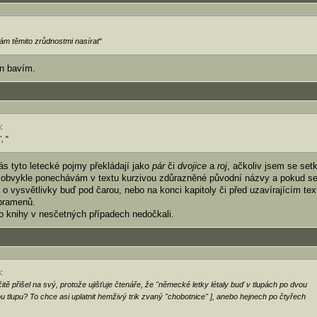
ám těmito zrůdnostmi nasírat
"
en bavím.
:
,
"
s tyto letecké pojmy překládají jako
pár
či
dvojice
a
roj
, ačkoliv jsem se setk
ně obvykle ponechávám v textu kurzivou zdůrazněné původní názvy a pokud s
e o vysvětlivky buď pod čarou, nebo na konci kapitoly či před uzavírajícím te
pramenů.
to knihy v nesčetných případech nedočkali.
:
čitě přišel na svý, protože ujišťuje čtenáře, že "německé letky létaly buď v tlupách po dvou
nou tlupu? To chce asi uplatnit hemživý trik zvaný "chobotnice" ], anebo hejnech po čtyřech