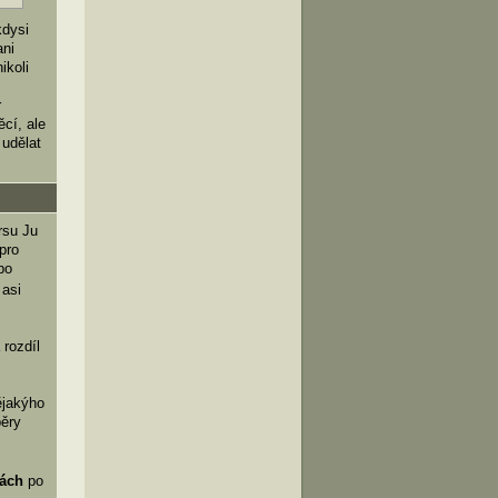
kdysi
ani
ikoli
r
cí, ale
 udělat
rsu Ju
pro
po
 asi
 rozdíl
ějakýho
pěry
pách
po