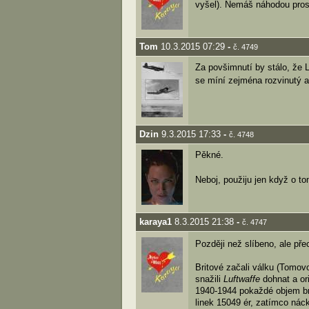
vyšel). Nemáš náhodou pro
Tom
10.3.2015 07:29
-
č. 4749
Za povšimnutí by stálo, že
se míní zejména rozvinutý a
Dzin
9.3.2015 17:33
-
č. 4748
Pěkné.
Neboj, použiju jen když o to
karaya1
8.3.2015 21:38
-
č. 4747
Později než slíbeno, ale př
Britové začali válku (Tomovo
snažili
Luftwaffe
dohnat a or
1940-1944 pokaždé objem bri
linek 15049 ér, zatímco náck