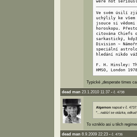
were not serious
Ve svém úsilí zj
uchýlily ke všem
jsouce si vědomi
horoskopu. Přest
citována Chiefs 
sarkastický, kdy
Division ~ Námoř
speciální astrol
hledání nikdo vá
F. H. Hinsley: T
HMSO, London 197
Typické „desperate times ca
dead man
23.1.2010 11:37
-
č. 4738
Algernon
napsal v č. 4737
"
…nabízí se otázka, odkud č
To vzniklo asi u těch regime
dead man
8.9.2009 22:23
-
č. 4736