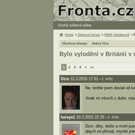
Druhá světová válka
Home
>
Diskuzní forum
>
WWII všeobecně
> 
Všechna témata
Sekce fóra
Bylo vylodění v Británii 
1
2
3
4
>
>>
Dzin
11.3.2015 17:51
-
č. 4751
Ne, tenhle jsem dostal od ka
Jinak mi mluvíš z duše, nej
karaya1
10.3.2015 22:25
-
č. 4750
Dzin: díky, došlo a mohl jse
abych se přiznal, myslel jse