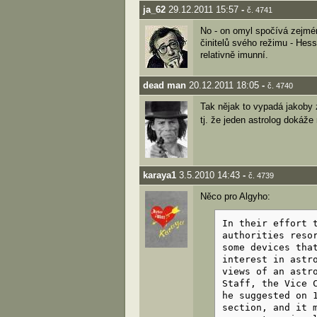
ja_62
29.12.2011 15:57
-
č. 4741
No - on omyl spočívá zejmén
činitelů svého režimu - Hess
relativně imunní.
dead man
20.12.2011 18:05
-
č. 4740
Tak nějak to vypadá jakoby z
tj. že jeden astrolog dokáže
karaya1
3.5.2010 14:43
-
č. 4739
Něco pro Algyho:
In their effort 
authorities reso
some devices tha
interest in astr
views of an astr
Staff, the Vice 
he suggested on 
section, and it 