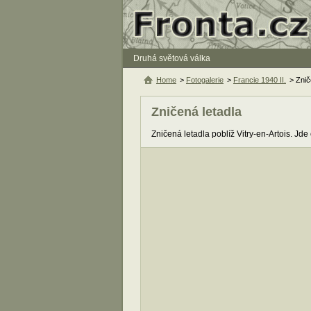
Druhá světová válka
Home
>
Fotogalerie
>
Francie 1940 II.
> Znič
Zničená letadla
Zničená letadla poblíž Vitry-en-Artois. Jd