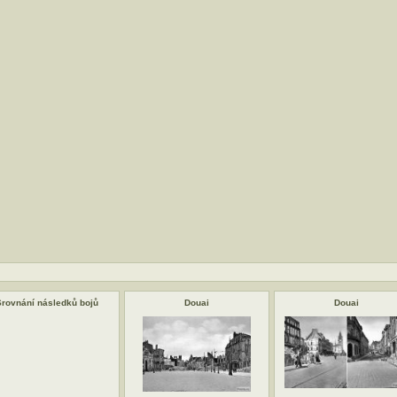
Srovnání následků bojů
Douai
Douai