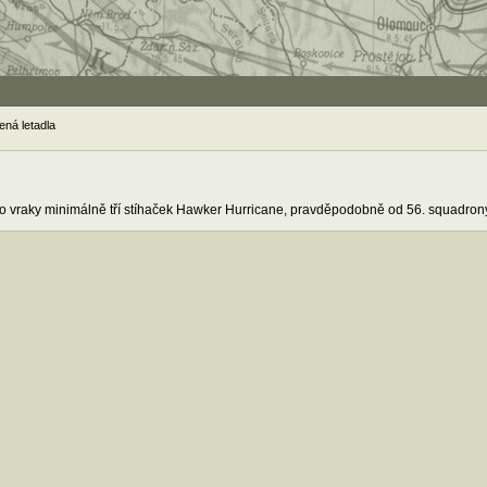
ená letadla
e o vraky minimálně tří stíhaček Hawker Hurricane, pravděpodobně od 56. squadrony. 