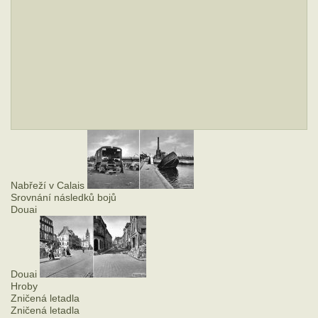
Nabřeží v Calais
Srovnání následků bojů
Douai
Douai
Hroby
Zničená letadla
Zničená letadla