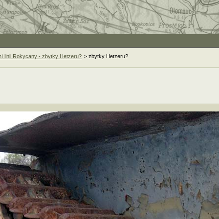
linii Rokycany - zbytky Hetzeru?
> zbytky Hetzeru?