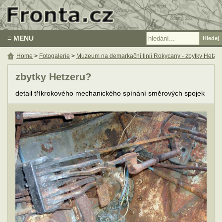
≡ MENU
Home
>
Fotogalerie
>
Muzeum na demarkační linii Rokycany - zbytky Hetze
zbytky Hetzeru?
detail tříkrokového mechanického spínání směrových spojek