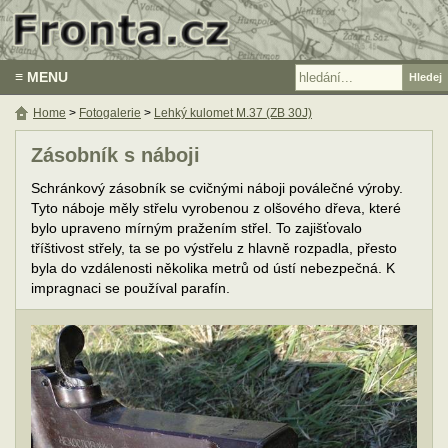
≡ MENU
Home
>
Fotogalerie
>
Lehký kulomet M.37 (ZB 30J)
Zásobník s náboji
Schránkový zásobník se cvičnými náboji poválečné výroby.
Tyto náboje měly střelu vyrobenou z olšového dřeva, které
bylo upraveno mírným pražením střel. To zajišťovalo
tříštivost střely, ta se po výstřelu z hlavně rozpadla, přesto
byla do vzdálenosti několika metrů od ústí nebezpečná. K
impragnaci se používal parafín.