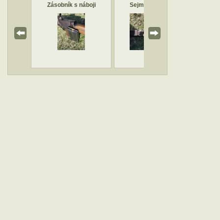
 ZB 30J
Zásobník s náboji
Sejmutý zásobník
Lehk