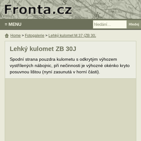
≡ MENU
Home
>
Fotogalerie
>
Lehký kulomet M.37 (ZB 30J)
Lehký kulomet ZB 30J
Spodní strana pouzdra kulometu s odkrytým výhozem
vystřílených nábojnic, při nečinnosti je výhozné okénko kryto
posuvnou lištou (nyní zasunutá v horní části).