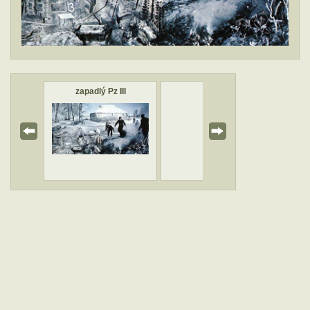
zapadlý Pz III
Pz III