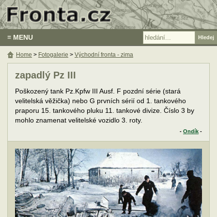
≡ MENU
Home
>
Fotogalerie
>
Východní fronta - zima
zapadlý Pz III
Poškozený tank Pz.Kpfw III Ausf. F pozdní série (stará
velitelská věžička) nebo G prvních sérií od 1. tankového
praporu 15. tankového pluku 11. tankové divize. Číslo 3 by
mohlo znamenat velitelské vozidlo 3. roty.
-
Ondík
-