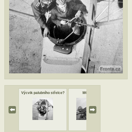
5
Výcvik palubního střelce?
MG Kamera
B