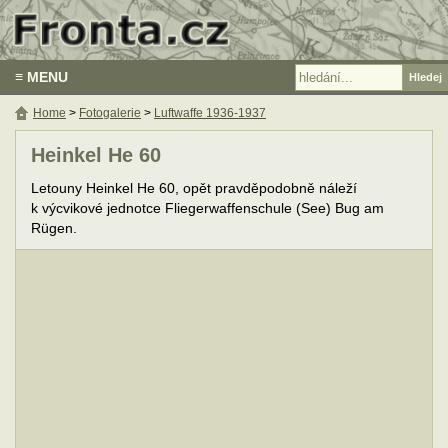
≡ MENU
Home
>
Fotogalerie
>
Luftwaffe 1936-1937
Heinkel He 60
Letouny Heinkel He 60, opět pravděpodobně náleží
k výcvikové jednotce Fliegerwaffenschule (See) Bug am
Rügen.