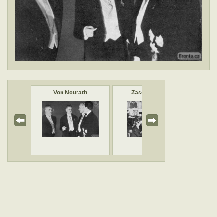
SS
Von Neurath
Zasedání vlády